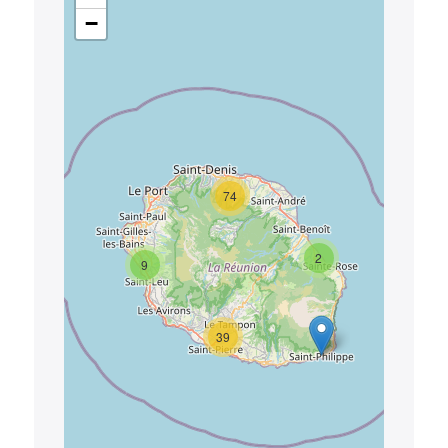
−
74
2
9
39