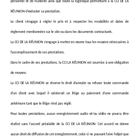
personnel et de matériel ainsi que toute la logistique permettant à la CCI DE LA
RÉUNION d’exécuter sa prestation.
Le client s’engage à régler le prix et à respecter les modalités et dates de
règlement mentionnées sur le site ou dans les documents contractuels.
La CCI DE LA RÉUNION s’engage à mettre en œuvre tous les moyens nécessaires à
l’accomplissement de ses prestations.
Dans le cadre de ses prestations, la CCI LA RÉUNION est soumise à une obligation
de moyens.
La CCI DE LA RÉUNION se réserve le droit d’annuler ou refuser toute commande
d’un client avec lequel il existerait un litige au paiement d’une commande
antérieure tant que le litige n’est pas réglé.
Pour toutes prestations, aucun enregistrement audio et/ou vidéo ne pourra être
réalisé sans l’accord préalable de la CCI DE LA RÉUNION. Cet accord ne donne
aucun droit de diffusion de cet enregistrement, celui-ci ne pouvant faire l’objet que