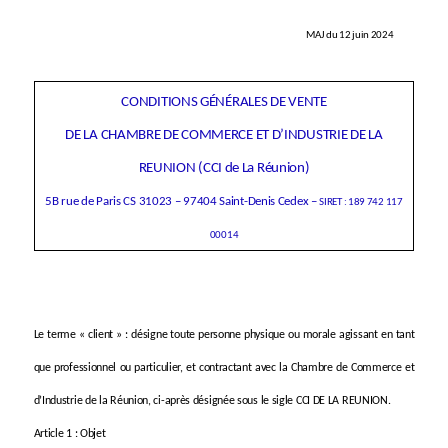
MAJ du 12 juin 2024
CONDITIONS GÉNÉRALES DE VENTE
DE LA CHAMBRE DE COMMERCE ET D’INDUSTRIE DE LA
REUNION (CCI
de La Réunion
)
5B
rue de Paris CS 31023 – 97404 Saint-Denis Cedex –
SIRET : 189 742 117
00014
Le terme « client » : désigne toute personne physique ou morale agissant en tant
que professionnel ou particulier, et contractant avec la Chambre de Commerce et
d’Industrie de la Réunion, ci-après désignée sous le sigle CCI DE LA REUNION.
Article 1 : Objet