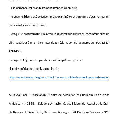
- si la demande est manifestement infondée ou abusive,
- lorsque le litige a été précédemment examiné ou est en cours d’examen par un
autre médiateur ou un tribunal,
- lorsque le consommateur a introduit sa demande auprès du médiateur dans un
délai supérieur à un an à compter de sa réclamation écrite auprès de la CCI DE LA
RÉUNION,
- lorsque le litige n’entre pas dans son champ de compétence.
Liste des médiateurs au niveau national :
https://www.economie.gouv.fr/mediation-conso/liste-des-mediateurs-references
-
Au niveau local :
Association « Centre de Médiation des Barreaux Et Solutions
Amiables » (« C.M.B. – Solutions Amiables »), sise Maison de l’Avocat et du Droit
du Barreau de Saint-Denis, Résidence Anaxagore, 24 Rue Jean Cocteau, 97490