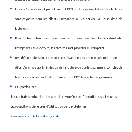
En cas d’un règlement partiel par un OPCO ou de règlement direct, les factures
sont payables pour les clients Entreprises ou Collectivité, 30 jours date de
factures ;
Pour toutes autres prestations hors formations pour les clients individuels,
Entreprises et Collectivité, les factures sont payables au comptant.
Les chèques de cautions seront encaissés en cas de non-paiement dans le
délai d’un mois après émission de la facture ou après apurement complet de
la créance, dans le cadre d’un financement OPCO ou autres organismes.
Cas particulier :
Les contrats conclus dans le cadre de
«
Mon Compte Formation »
sont soumis
aux
Conditions Générales d’Utilisation de la plateforme
www.moncompteformation.gouv.fr
.