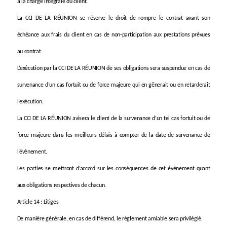
à la charge intégrale du client.
La CCI DE LA RÉUNION se réserve le droit de rompre le contrat avant son
échéance aux frais du client en cas de non-participation aux prestations prévues
au contrat.
L’exécution par la CCI DE LA RÉUNION de ses obligations sera suspendue en cas de
survenance d’un cas fortuit ou de force majeure qui en gênerait ou en retarderait
.
l’exécution
La CCI DE LA RÉUNION avisera le client de la survenance d’un tel cas fortuit ou de
force majeure dans les meilleurs délais à compter de la date de survenance de
l’évènement.
Les parties se mettront d’accord sur les conséquences de cet évènement quant
aux obligations respectives de chacun.
Article 14 : Litiges
De manière générale, en cas de différend, le règlement amiable sera privilégié.