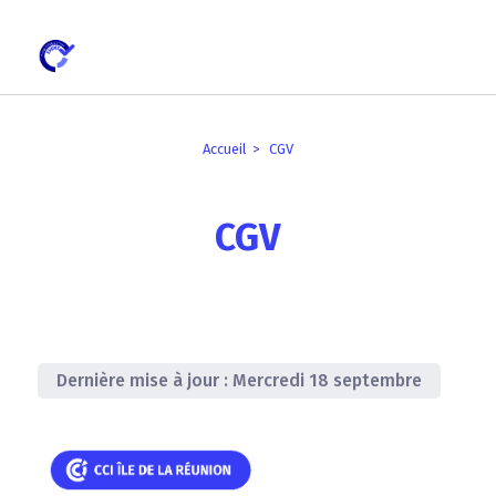
Skip
Skip
Aller
Skip
Skip
Panneau de gestion des cookies
to
to
au
to
to
main
main
contenu
breadcrumb
footer
navigation
navigation
principal
Accueil
CGV
CGV
Dernière mise à jour : Mercredi 18 septembre