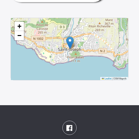
+
−
Leaflet
|
OSM Mapnik