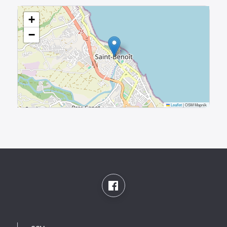
+
−
Leaflet
|
OSM Mapnik