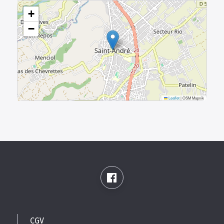
+
−
Leaflet
|
OSM Mapnik
CGV