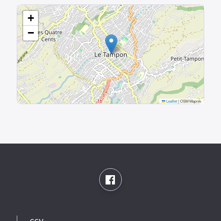
+
−
Leaflet
|
OSM Mapnik