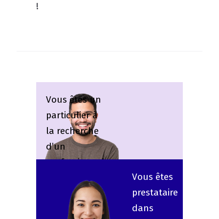
!
Vous êtes un
particulier à
la recherche
d’un
professionnel
Vous êtes
pour votre
prestataire
évènement ?
dans
C’est parti !